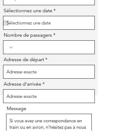
r
Sélectionnez une date
*
e
q
u
i
r
Nombre de passagers
e
d
Adresse de départ
Adresse d'arrivée
Message